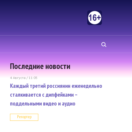
Последние новости
4 Августа / 11:05
Каждый третий россиянин еженедельно
сталкивается с дипфейками –
поддельными видео и аудио
Репортер