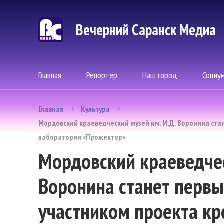
Вечерний Саранск Mедиа
Главная
Репортер
Наш город
Социу
Главная
Культура
Мордовский краеведческий музей им. И.Д. Воронина ст
лаборатории «Прожектор»
Мордовский краеведчес
Воронина станет первы
участником проекта кр