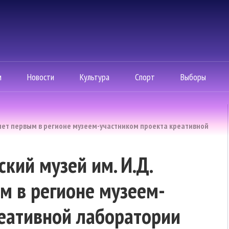
м
Новости
Культура
Спорт
Выборы
анет первым в регионе музеем-участником проекта креативной
кий музей им. И.Д.
м в регионе музеем-
еативной лаборатории