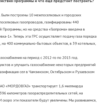
 действия Программы и что еще предстоит построить?
з. Были построены 10 межпоселковых и городских
ипоселковых газопроводов, газифицированы 440
й Программы, но на средства «Газпрома» введена в
вка-1». Теперь эта ГРС осуществляет подачу газа порядка
, на 400 коммунально-бытовых объектов, в 39 котельных,
зоснабжения на период с 2012-го по 2015 год.
унктов и улучшить газоснабжение некоторых предприятий
азификация сел в Чамзинском, Октябрьском и Рузаевском
о ОАО «МОРДОВГАЗ» транспортирует 1,6 миллиарда
0396 километров газораспределительных сетей, на
 скоро эти показатели будут увеличены. Мы развиваемся,