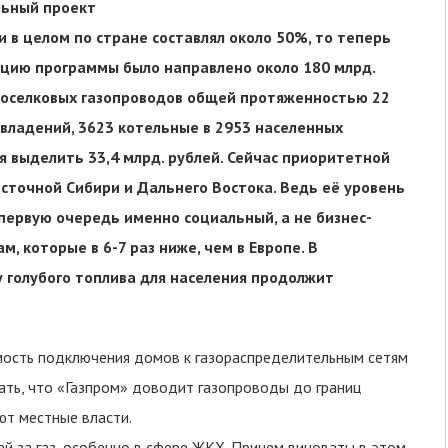
льный проект
и в целом по стране составлял около 50%, то теперь
зацию программы было направлено около 180 млрд.
жпоселковых газопроводов общей протяженностью 22
овладений, 3623 котельные в 2953 населенных
я выделить 33,4 млрд. рублей. Сейчас приоритетной
осточной Сибири и Дальнего Востока. Ведь её уровень
в первую очередь именно социальный, а не бизнес-
м, которые в 6-7 раз ниже, чем в Европе. В
у голубого топлива для населения продолжит
ость подключения домов к газораспределительным сетям
ать, что «Газпром» доводит газопроводы до границ
ют местные власти.
й за газ, особенно в сфере ЖКХ. Причем виноваты в этом