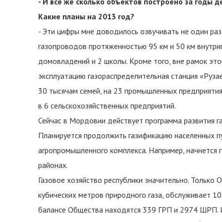
- И все же сколько объектов построено за годы
Какие планы на 2013 год?
- Эти цифры мне доводилось озвучивать не один ра
газопроводов протяженностью 95 км и 50 км внутр
домовладений и 2 школы. Кроме того, вне рамок это
эксплуатацию газораспределительная станция «Рузае
30 тысячам семей, на 23 промышленных предприятия
в 6 сельскохозяйственных предприятий.
Сейчас в Мордовии действует программа развития га
Планируется продолжить газификацию населенных п
агропромышленного комплекса. Например, начнется г
районах.
Газовое хозяйство республики значительно. Тольк
кубических метров природного газа, обслуживает 1
балансе Общества находятся 339 ГРП и 2974 ШРП. И