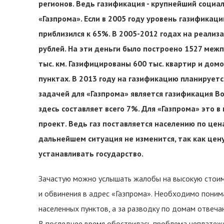
регионов. Ведь газификация - крупнейший социа
«Газпрома». Если в 2005 году уровень газификаци
приблизился к 65%. В 2005-2012 годах на реали
рублей. На эти деньги было построено 1527 ме
тыс. км. Газифицированы 600 тыс. квартир и дом
пунктах. В 2013 году на газификацию планируетс
задачей для «Газпрома» является газификация В
здесь составляет всего 7%. Для «Газпрома» это 
проект. Ведь газ поставляется населению по цена
дальнейшем ситуация не изменится, так как цен
устанавливать государство.
Зачастую можно услышать жалобы на высокую стоим
и обвинения в адрес «Газпрома». Необходимо поним
населенных пунктов, а за разводку по домам отвеча
В последнее время обострилась проблема неплатеже