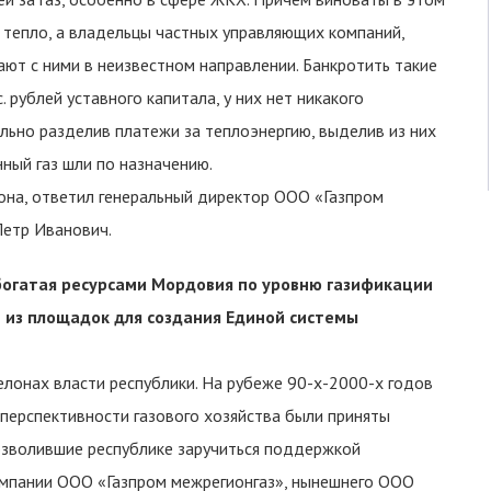
и тепло, а владельцы частных управляющих компаний,
ают с ними в неизвестном направлении. Банкротить такие
 рублей уставного капитала, у них нет никакого
льно разделив платежи за теплоэнергию, выделив из них
ный газ шли по назначению.
иона, ответил генеральный директор ООО «Газпром
Петр Иванович.
ебогатая ресурсами Мордовия по уровню газификации
й из площадок для создания Единой системы
елонах власти республики. На рубеже 90-х-2000-х годов
неперспективности газового хозяйства были приняты
озволившие республике заручиться поддержкой
омпании ООО «Газпром межрегионгаз», нынешнего ООО