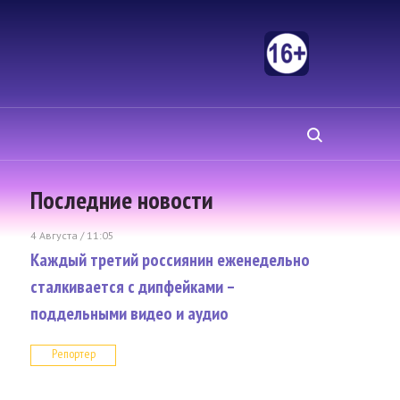
Последние новости
4 Августа / 11:05
Каждый третий россиянин еженедельно
сталкивается с дипфейками –
поддельными видео и аудио
Репортер