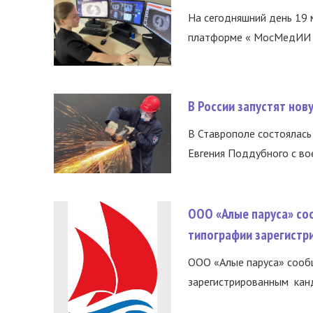
На сегодняшний день 19 
платформе « МосМедИИ ».
В России запустят но
В Ставрополе состоялась 
Евгения Поддубного с во
ООО «Алые паруса» со
типографии зарегистр
ООО «Алые паруса» сообщ
зарегистрированным канд