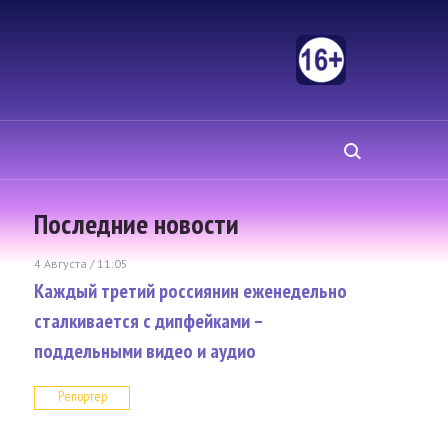
Последние новости
4 Августа / 11:05
Каждый третий россиянин еженедельно
сталкивается с дипфейками –
поддельными видео и аудио
Репортер