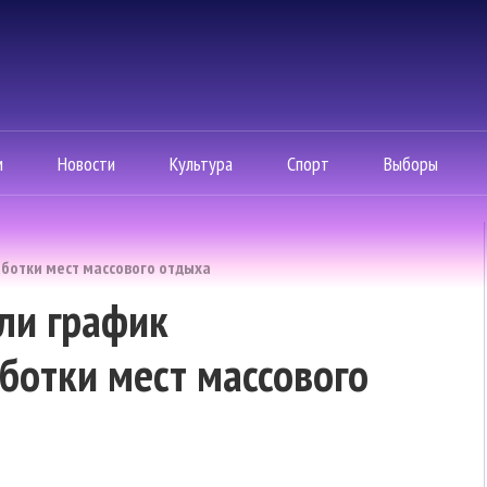
м
Новости
Культура
Спорт
Выборы
ботки мест массового отдыха
ли график
ботки мест массового