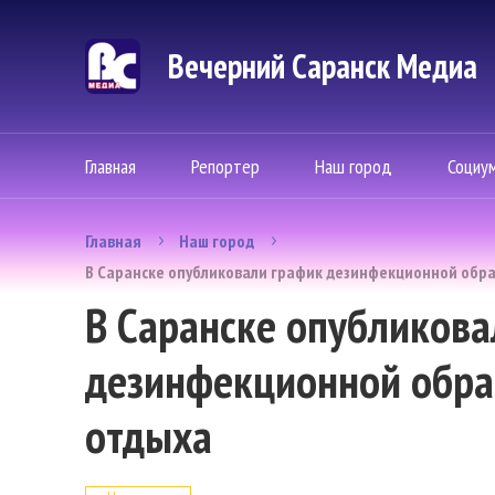
Вечерний Саранск Mедиа
Главная
Репортер
Наш город
Социу
Главная
Наш город
В Саранске опубликовали график дезинфекционной обра
В Саранске опубликова
дезинфекционной обра
отдыха