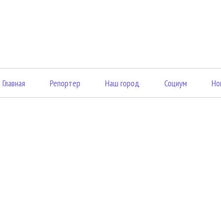
Главная
Репортер
Наш город
Социум
Но
«Вечерний Саранск Mедиа»
43003
16+
3, оф
© 2026
Элект
Раскрытие информации
Конт
 соответствии с законодательством РФ использование материалов без сог
азмещенных в Вечерний Саранск Медиа разрешена при условии письменног