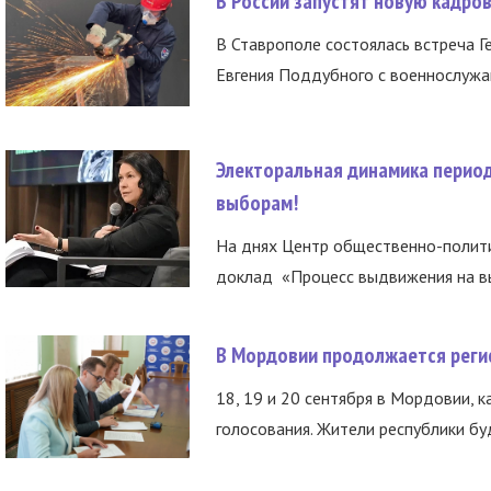
В России запустят новую кадро
В Ставрополе состоялась встреча Г
Евгения Поддубного с военнослужащ
Электоральная динамика период
выборам!
На днях Центр общественно-полити
доклад «Процесс выдвижения на вы
В Мордовии продолжается регис
18, 19 и 20 сентября в Мордовии, к
голосования. Жители республики буд