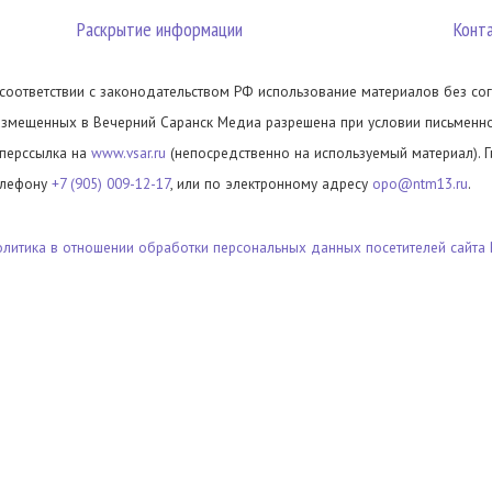
Раскрытие информации
Конт
 соответствии с законодательством РФ использование материалов без сог
азмещенных в Вечерний Саранск Медиа разрешена при условии письменног
иперссылка на
www.vsar.ru
(непосредственно на используемый материал). 
елефону
+7 (905) 009-12-17
, или по электронному адресу
opo@ntm13.ru
.
олитика в отношении обработки персональных данных посетителей сайта