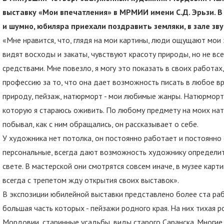
выставку «Мои впечатления» в МРМИИ имени С.Д. Эрьзи. 
и шумно, юбиляра приехали поздравить земляки, в зале з
«Мне нравится, что, глядя на мои картины, люди ощущают мои
видят восходы и закаты, чувствуют красоту природы, но не в
средствами. Мне повезло, я могу это показать в своих работах
профессию за то, что она дает возможность писать в любое вр
природу, пейзаж, натюрморт - мои любимые жанры. Натюрморт д
которую я стараюсь оживить. По любому предмету на моих нат
побывал, как с ним обращались, он рассказывает о себе.
У художника нет потолка, он постоянно работает и постоянно
персональные, всегда дают возможность художнику определит
свете. В мастерской они смотрятся совсем иначе, в музее кар
всегда с трепетом жду открытия своих выставок».
В экспозиции юбилейной выставки представлено более ста раб
большая часть которых - пейзажи родного края. На них тихая 
Мордовии, старинные усадьбы, виды старого Саранска. Многие