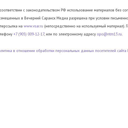
 соответствии с законодательством РФ использование материалов без сог
азмещенных в Вечерний Саранск Медиа разрешена при условии письменног
иперссылка на
www.vsar.ru
(непосредственно на используемый материал). 
елефону
+7 (905) 009-12-17
, или по электронному адресу
opo@ntm13.ru
.
олитика в отношении обработки персональных данных посетителей сайта