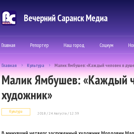
Вечерний Саранск Mедиа
Главная
Репортер
Наш город
Социум
Но
Главная
Культура
Малик Ямбушев: «Каждый человек в душ
Малик Ямбушев: «Каждый ч
художник»
Культура
2018 / 24 Августа / 12:39
В минувший четверг заслуженный художник Мордовии Ма