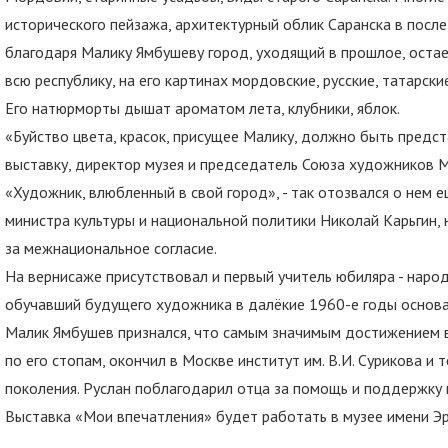
исторического пейзажа, архитектурный облик Саранска в после
благодаря Малику Ямбушеву город, уходящий в прошлое, остае
всю республику, на его картинах мордовские, русские, татарск
Его натюрморты дышат ароматом лета, клубники, яблок.
«Буйство цвета, красок, присущее Малику, должно быть предст
выставку, директор музея и председатель Союза художников
«Художник, влюбленный в свой город», - так отозвался о нем 
министра культуры и национальной политики Николай Карьгин
за межнациональное согласие.
На вернисаже присутствовал и первый учитель юбиляра - нар
обучавший будущего художника в далёкие 1960-е годы основа
Малик Ямбушев признался, что самым значимым достижением в 
по его стопам, окончил в Москве институт им. В.И. Сурикова 
поколения. Руслан поблагодарил отца за помощь и поддержку 
Выставка «Мои впечатления» будет работать в музее имени Эр