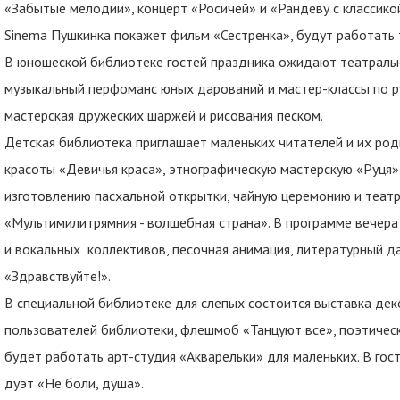
«Забытые мелодии», концерт «Росичей» и «Рандеву с классико
Sinema Пушкинка покажет фильм «Сестренка», будут работать 
В юношеской библиотеке гостей праздника ожидают театральн
музыкальный перфоманс юных дарований и мастер-классы по ру
мастерская дружеских шаржей и рисования песком.
Детская библиотека приглашает маленьких читателей и их роди
красоты «Девичья краса», этнографическую мастерскую «Руця» 
изготовлению пасхальной открытки, чайную церемонию и теат
«Мультимилитрямния - волшебная страна». В программе вечер
и вокальных коллективов, песочная анимация, литературный да
«Здравствуйте!».
В специальной библиотеке для слепых состоится выставка де
пользователей библиотеки, флешмоб «Танцуют все», поэтическ
будет работать арт-студия «Акварельки» для маленьких. В гос
дуэт «Не боли, душа».