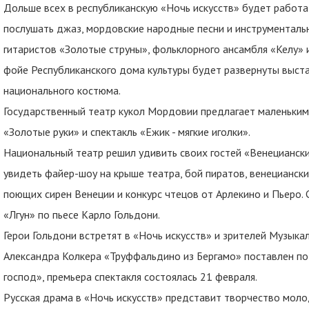
Дольше всех в республиканскую «Ночь искусств» будет работ
послушать джаз, мордовские народные песни и инструментальн
гитаристов «Золотые струны», фольклорного ансамбля «Келу» 
фойе Республиканского дома культуры будет развернуты выст
национального костюма.
Государственный театр кукол Мордовии предлагает маленьким 
«Золотые руки» и спектакль «Ежик - мягкие иголки».
Национальный театр решил удивить своих гостей «Венецианск
увидеть файер-шоу на крыше театра, бой пиратов, венецианск
поющих сирен Венеции и конкурс чтецов от Арлекино и Пьеро. 
«Лгун» по пьесе Карло Гольдони.
Герои Гольдони встретят в «Ночь искусств» и зрителей Музыка
Александра Колкера «Труффальдино из Бергамо» поставлен по 
господ», премьера спектакля состоялась 21 февраля.
Русская драма в «Ночь искусств» представит творчество моло