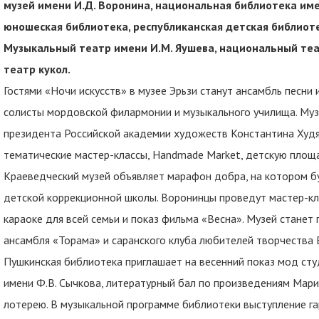
музей имени И.Д. Воронина, национальная библиотека име
юношеская библиотека, республиканская детская библиоте
Музыкальный театр имени И.М. Яушева, национальный теа
театр кукол.
Гостями «Ночи искусств» в музее Эрьзи станут ансамбль песни 
солисты мордовской филармонии и музыкального училища. Муз
президента Российской академии художеств Константина Худя
тематические мастер-классы, Handmade Market, детскую площад
Краеведческий музей объявляет марафон добра, на котором б
детской коррекционной школы. Воронинцы проведут мастер-кла
караоке для всей семьи и показ фильма «Весна». Музей стане
ансамбля «Торама» и саранского клуба любителей творчества
Пушкинская библиотека приглашает на весенний показ мод ст
имени Ф.В. Сычкова, литературный бал по произведениям Мар
лотерею. В музыкальной программе библиотеки выступление г