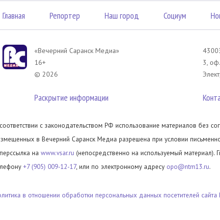
Главная
Репортер
Наш город
Социум
Но
«Вечерний Саранск Mедиа»
43003
16+
3, оф
© 2026
Элект
Раскрытие информации
Конт
 соответствии с законодательством РФ использование материалов без сог
азмещенных в Вечерний Саранск Медиа разрешена при условии письменног
иперссылка на
www.vsar.ru
(непосредственно на используемый материал). 
елефону
+7 (905) 009-12-17
, или по электронному адресу
opo@ntm13.ru
.
олитика в отношении обработки персональных данных посетителей сайта