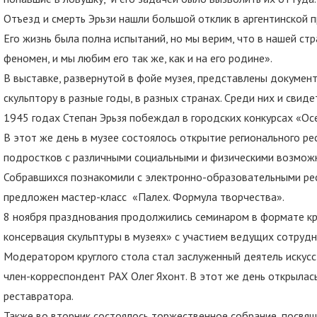
Отъезд и смерть Эрьзи нашли большой отклик в аргентинской пр
Его жизнь была полна испытаний, но мы верим, что в нашей стр
феномен, и мы любим его так же, как и на его родине».
В выставке, развернутой в фойе музея, представлены документ
скульптору в разные годы, в разных странах. Среди них и свиде
1945 годах Степан Эрьзя побеждал в городских конкурсах «Ос
В этот же день в музее состоялось открытие регионального ре
подростков с различными социальными и физическими возможн
Собравшихся познакомили с электронно-образовательными рес
предложен мастер-класс «Палех. Формула творчества».
8 ноября празднования продолжились семинаром в формате кру
консервация скульптуры в музеях» с участием ведущих сотрудн
Модератором круглого стола стал заслуженный деятель искусст
член-корреспондент РАХ Олег Яхонт. В этот же день открылас
реставратора.
Также во вторник состоялось торжественное собрание, посвящ