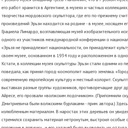
его работ хранится в Аргентине, в музеях и частных коллекци
творчества мордовского скульптора, где его по-прежнему счи
произведений Эрьзи находится на родине - в музее, носящем ег
Грациела Лимардо, возглавляющая музей изобразительного иск
одного из участников международной конференции о национал
«Эрьзя не принадлежит национальности, он принадлежит культ
своем музее, основанном в 1934 году и расположенном в одно
Кстати, в коллекции музея скульптуры Эрьзи стали одними из 
поведала, как принял город-космополит нашего земляка. «Гор
современную европейскую культуру и местный колорит. Скульпт
выставках разные группы художников, противоречащие друг дру
Айресе, его прозвали «волжским лодочником». (Припомнили ск
Дмитриевича были волжскими бурлаками - прим. автора.) Здесь
излюбленным материалом. В наростах этих деревьев он увидел
стремился сохранить материал нетронутым, выстроил особые о
попавшие в ловушку, и его задачей было вызволить их оттуда..