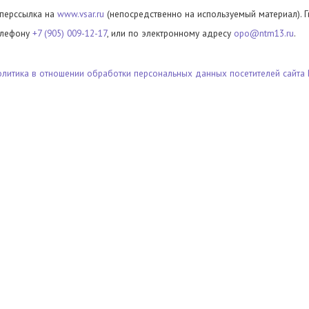
иперссылка на
www.vsar.ru
(непосредственно на используемый материал). 
елефону
+7 (905) 009-12-17
, или по электронному адресу
opo@ntm13.ru
.
олитика в отношении обработки персональных данных посетителей сайта