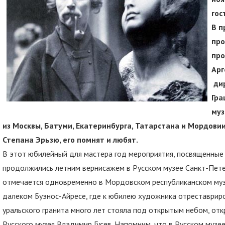
гос
В п
про
про
Арг
дир
Гра
муз
из Москвы, Батуми, Екатеринбурга, Татарстана и Мордовии
Степана Эрьзю, его помнят и любят.
В этот юбилейный для мастера год мероприятия, посвященные е
продолжились летним вернисажем в Русском музее Санкт-Петер
отмечается одновременно в Мордовском республиканском музе
далеком Буэнос-Айресе, где к юбилею художника отреставриро
уральского гранита много лет стояла под открытым небом, от
Русского музея Владимир Гусев. Напомним, что в Русском музее