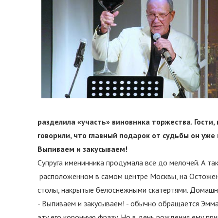
разделила «участь» виновника торжества. Гости,
говорили, что главный подарок от судьбы он уже 
Выпиваем и закусываем!
Супруга именинника продумала все до мелочей. А та
расположенном в самом центре Москвы, на Остоженке
столы, накрытые белоснежными скатертями. Домашн
- Выпиваем и закусываем! - обычно обращается Эмман
эту его коронную фразу. Но в день рождения ему пр