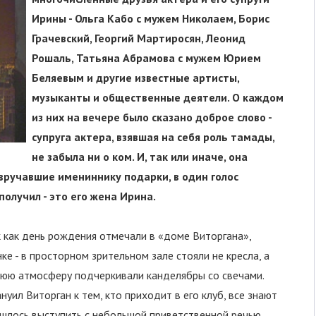
Ирины - Ольга Кабо с мужем Николаем, Борис
Грачевский, Георгий Мартиросян, Леонид
Рошаль, Татьяна Абрамова с мужем Юрием
Беляевым и другие известные артисты,
музыканты и общественные деятели. О каждом
из них на вечере было сказано доброе слово -
супруга актера, взявшая на себя роль тамады,
не забыла ни о ком. И, так или иначе, она
 вручавшие имениннику подарки, в один голос
получил - это его жена Ирина.
к как день рождения отмечали в «доме Виторгана»,
 - в просторном зрительном зале стояли не кресла, а
юю атмосферу подчеркивали канделябры со свечами.
уил Виторган к тем, кто приходит в его клуб, все знают
ишлось выступить с небольшой приветственной речью.