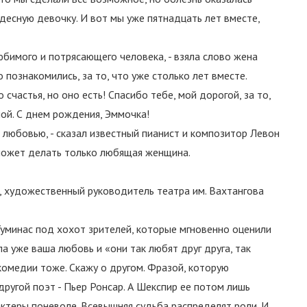
удесную девочку. И вот мы уже пятнадцать лет вместе,
юбимого и потрясающего человека, - взяла слово жена
о познакомились, за то, что уже столько лет вместе.
счастья, но оно есть! Спасибо тебе, мой дорогой, за то,
ой. С днем рождения, Эммочка!
любовью, - сказал известный пианист и композитор Левон
о может делать только любящая женщина.
, художественный руководитель театра им. Вахтангова
л Туминас под хохот зрителей, которые мгновенно оценили
а уже ваша любовь и «они так любят друг друга, так
 комедии тоже. Скажу о другом. Фразой, которую
другой поэт - Пьер Ронсар. А Шекспир ее потом лишь
 актеры поневоле. Всевышняя судьба распределят роли. И