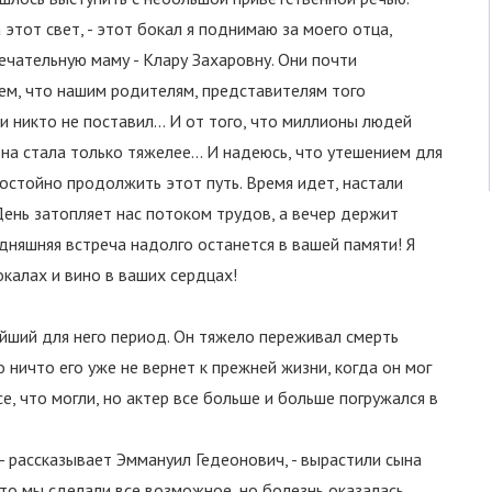
а этот свет, - этот бокал я поднимаю за моего отца,
ечательную маму - Клару Захаровну. Они почти
ем, что нашим родителям, представителям того
 никто не поставил... И от того, что миллионы людей
 она стала только тяжелее… И надеюсь, что утешением для
остойно продолжить этот путь. Время идет, настали
 День затопляет нас потоком трудов, а вечер держит
дняшняя встреча надолго останется в вашей памяти! Я
окалах и вино в ваших сердцах!
йший для него период. Он тяжело переживал смерть
о ничто его уже не вернет к прежней жизни, когда он мог
, что могли, но актер все больше и больше погружался в
- рассказывает Эммануил Гедеонович, - вырастили сына
то мы сделали все возможное, но болезнь оказалась