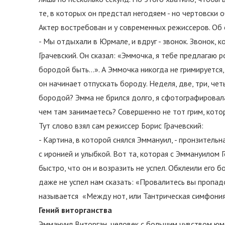
те, в которых он предстал негодяем - но чертовски 
Актер востребован и у современных режиссеров. Об 
- Мы отдыхали в Юрмале, и вдруг - звонок. Звонок, к
Грачевский. Он сказал: «Эммочка, я тебе предлагаю р
бородой быть…». А Эммочка никогда не гримируется,
он начинает отпускать бороду. Неделя, две, три, чет
бородой? Эмма не брился долго, я сфотографировала
чем там занимаетесь? Совершенно не тот грим, кот
Тут слово взял сам режиссер Борис Грачевский:
- Картина, в которой снялся Эммануил, - пронзительн
с иронией и улыбкой. Вот та, которая с Эммануилом Г
быстро, что он и возразить не успел. Обклеили его 
даже не успел нам сказать: «Провалитесь вы пропадо
называется «Между нот, или Тантрическая симфония
Гений виторганства
Эммануил Виторган, человек с большим чувством юмо