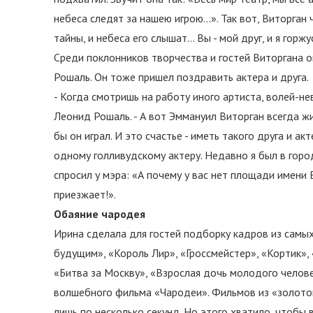
небеса следят за нашею игрою…». Так вот, Виторган 
тайны, и небеса его слышат… Вы - мой друг, и я горж
Среди поклонников творчества и гостей Виторгана о
Рошаль. Он тоже пришел поздравить актера и друга.
- Когда смотришь на работу иного артиста, волей-нев
Леонид Рошаль. - А вот Эммануил Виторган всегда жи
бы он играл. И это счастье - иметь такого друга и ак
одному голливудскому актеру. Недавно я был в город
спросил у мэра: «А почему у вас нет площади имени Ви
приезжает!».
Обаяние чародея
Ирина сделала для гостей подборку кадров из самых
будущим», «Король Лир», «Гроссмейстер», «Кортик»,
«Битва за Москву», «Взрослая дочь молодого человек
волшебного фильма «Чародеи». Фильмов из «золотог
лишь по несколько секунд. Но этого хватило, чтобы 