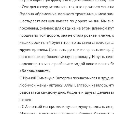
- Сегодня я хочу вспомнить тех, кто произвел меня н
Гедеона Абрамовича, великого труженика, и мою зам
шестьдесят лет шли вместе по дороге жизни. Мы зна
поколения, скамеек для отдыха на этом длинном пути
прошли по той дороге, она не стала ровнее и легче,
наших родителей будет то, что их сыны стараются д
другие времена. День есть день, и вечер есть вечер.
наготове свою божественную прохладу. И пусть сего
надеюсь, что вы не разбавите водой вино в ваших б
«Белая» зависть
С Ириной Эммануил Виторган познакомился в трудне
любимой жены - актрисы Аллы Балтер, и казалось, чт
радоваться каждому дню. Родные и друзья делали все
печаль.
- С Аллочкой мы прожили душа в душу тридцать лет, 
Максима… А потом она тяжело заболела. Казалось, ч