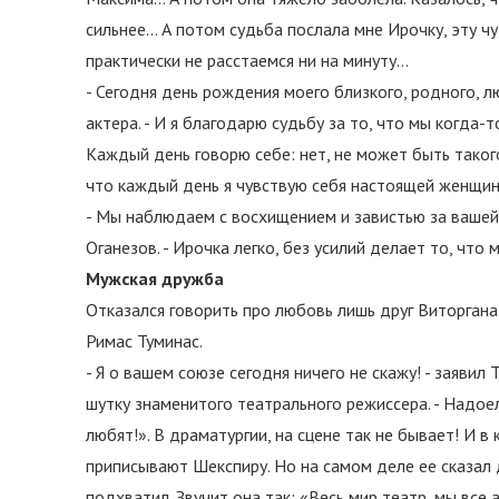
сильнее… А потом судьба послала мне Ирочку, эту ч
практически не расстаемся ни на минуту…
- Сегодня день рождения моего близкого, родного, л
актера. - И я благодарю судьбу за то, что мы когда-т
Каждый день говорю себе: нет, не может быть такого 
что каждый день я чувствую себя настоящей женщин
- Мы наблюдаем с восхищением и завистью за вашей 
Оганезов. - Ирочка легко, без усилий делает то, чт
Мужская дружба
Отказался говорить про любовь лишь друг Виторгана
Римас Туминас.
- Я о вашем союзе сегодня ничего не скажу! - заяви
шутку знаменитого театрального режиссера. - Надоел
любят!». В драматургии, на сцене так не бывает! И в
приписывают Шекспиру. Но на самом деле ее сказал 
подхватил. Звучит она так: «Весь мир театр, мы все