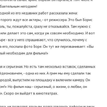
обаятельным негодяем!
одной из его недавних работ рассказала жена:
оторого ждут все актеры, - от режиссера. Это был Борис
оль, ты, пожалуйста, сразу не отказывайся. Там нужно с
 или делает это сам, когда уж совсем необходимо. И вот
ыре - все у него спрашивают, что случилось, почему с
 его, послала фото Боре. Он тут же перезванивает: «Вы
орый необходим для фильма!»
ая и серьезная. Но есть там несколько вставок, сделанных
едеоновичем, - одна из них. А грим мы ему сделали так
бородой, выпустили на площадку и включили камеру. Он
м!» Но фильм наш - серьезный, о жизни, о любви, он
». Скоро он выйдет в кинотеатрах.
ра, не позволял друзьям долго говорить пафосные речи,