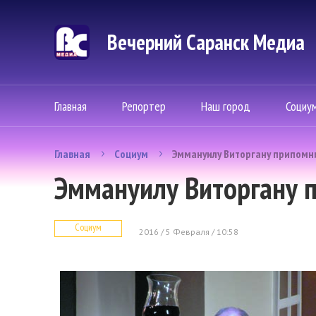
Вечерний Саранск Mедиа
Главная
Репортер
Наш город
Социу
Главная
Социум
Эммануилу Виторгану припомн
Эммануилу Виторгану 
Социум
2016 / 5 Февраля / 10:58