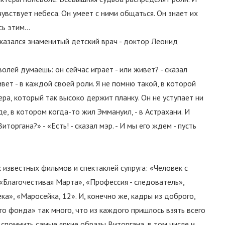
чувствует небеса. Он умеет с ними общаться. Он знает их
усь этим…
казался знаменитый детский врач - доктор Леонид
олей думаешь: он сейчас играет - или живет? - сказал
вет - в каждой своей роли. Я не помню такой, в которой
тера, который так высоко держит планку. Он не уступает ни
е, в котором когда-то жил Эммануил, - в Астрахани. И
торгана?» - «Есть! - сказал мэр. - И мы его ждем - пусть
 известных фильмов и спектаклей супруга: «Человек с
 «Благочестивая Марта», «Профессия - следователь»,
а», «Маросейка, 12». И, конечно же, кадры из доброго,
о фонда» так много, что из каждого пришлось взять всего
вспомнить самые яркие образы Виторгана, в том числе и