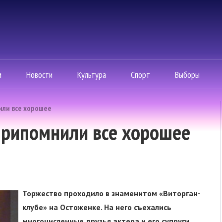
м
Новости
Культура
Спорт
Выборы
или все хорошее
припомнили все хорошее
Торжество проходило в знаменитом «Виторган-
клубе» на Остоженке. На него съехались
многочисленные друзья актера и его супруги