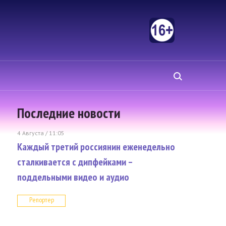
Последние новости
4 Августа / 11:05
Каждый третий россиянин еженедельно
сталкивается с дипфейками –
поддельными видео и аудио
Репортер