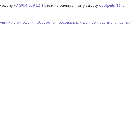
елефону
+7 (905) 009-12-17
, или по электронному адресу
opo@ntm13.ru
.
олитика в отношении обработки персональных данных посетителей сайта