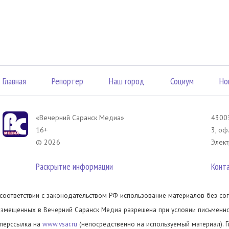
Главная
Репортер
Наш город
Социум
Но
«Вечерний Саранск Mедиа»
43003
16+
3, оф
© 2026
Элект
Раскрытие информации
Конт
 соответствии с законодательством РФ использование материалов без сог
азмещенных в Вечерний Саранск Медиа разрешена при условии письменног
иперссылка на
www.vsar.ru
(непосредственно на используемый материал). 