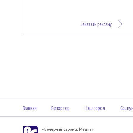
Заказать рекламу
Главная
Репортер
Наш город
Социу
«Вечерний Саранск Mедиа»