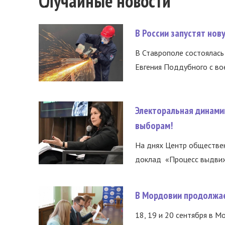
Случайные новости
В России запустят но
В Ставрополе состоялась 
Евгения Поддубного с во
Электоральная динами
выборам!
На днях Центр обществе
доклад «Процесс выдвиже
В Мордовии продолжае
18, 19 и 20 сентября в М