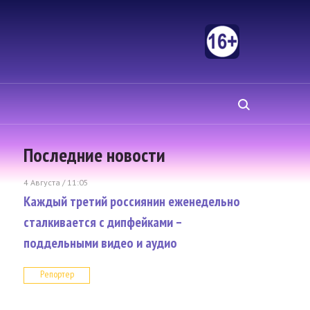
Последние новости
4 Августа / 11:05
Каждый третий россиянин еженедельно
сталкивается с дипфейками –
поддельными видео и аудио
Репортер