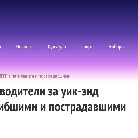
м
Новости
Культура
Спорт
Выборы
и ДТП с погибшими и пострадавшими
водители за уик-энд
огибшими и пострадавшими