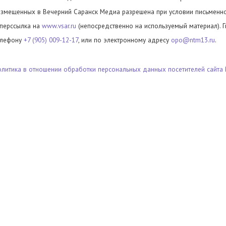
азмещенных в Вечерний Саранск Медиа разрешена при условии письменног
иперссылка на
www.vsar.ru
(непосредственно на используемый материал). 
елефону
+7 (905) 009-12-17
, или по электронному адресу
opo@ntm13.ru
.
олитика в отношении обработки персональных данных посетителей сайта