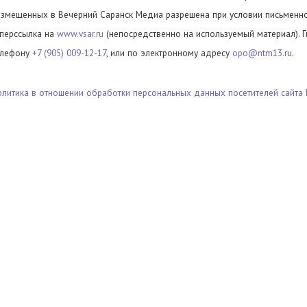
азмещенных в Вечерний Саранск Медиа разрешена при условии письменног
иперссылка на
www.vsar.ru
(непосредственно на используемый материал). 
елефону
+7 (905) 009-12-17
, или по электронному адресу
opo@ntm13.ru
.
олитика в отношении обработки персональных данных посетителей сайта