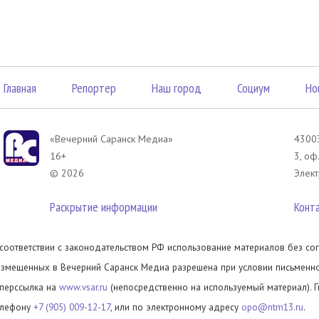
Главная
Репортер
Наш город
Социум
Но
«Вечерний Саранск Mедиа»
43003
16+
3, оф
© 2026
Элект
Раскрытие информации
Конт
 соответствии с законодательством РФ использование материалов без сог
азмещенных в Вечерний Саранск Медиа разрешена при условии письменног
иперссылка на
www.vsar.ru
(непосредственно на используемый материал). 
елефону
+7 (905) 009-12-17
, или по электронному адресу
opo@ntm13.ru
.