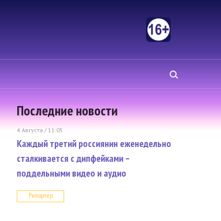
Последние новости
4 Августа / 11:05
Каждый третий россиянин еженедельно
сталкивается с дипфейками –
поддельными видео и аудио
Репортер