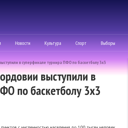
м
Новости
Культура
Спорт
Выборы
ыступили в суперфинале турнира ПФО по баскетболу 3х3
ордовии выступили в
ФО по баскетболу 3х3
 пунктов с численностью населения до 100 тысяч человек