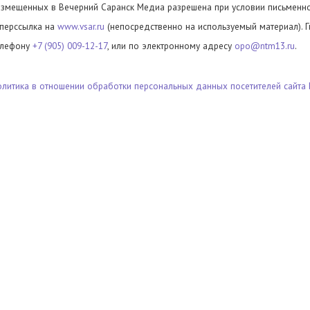
азмещенных в Вечерний Саранск Медиа разрешена при условии письменног
иперссылка на
www.vsar.ru
(непосредственно на используемый материал). 
елефону
+7 (905) 009-12-17
, или по электронному адресу
opo@ntm13.ru
.
олитика в отношении обработки персональных данных посетителей сайта