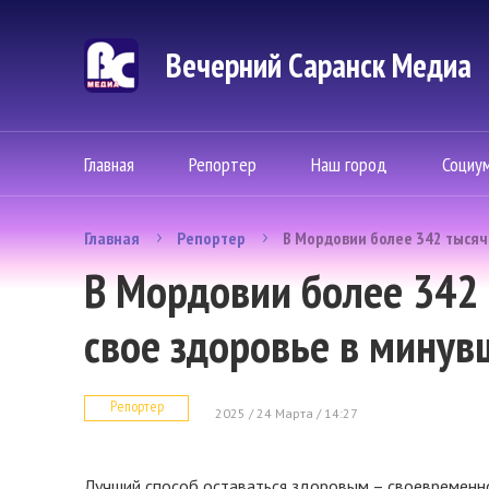
Вечерний Саранск Mедиа
Главная
Репортер
Наш город
Социу
Главная
Репортер
В Мордовии более 342 тысяч
В Мордовии более 342 
свое здоровье в минув
Репортер
2025 / 24 Марта / 14:27
Лучший способ оставаться здоровым – своевременн