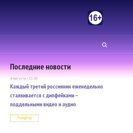
Последние новости
4 Августа / 11:05
Каждый третий россиянин еженедельно
сталкивается с дипфейками –
поддельными видео и аудио
Репортер