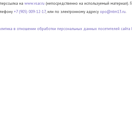
иперссылка на
www.vsar.ru
(непосредственно на используемый материал). 
елефону
+7 (905) 009-12-17
, или по электронному адресу
opo@ntm13.ru
.
олитика в отношении обработки персональных данных посетителей сайта