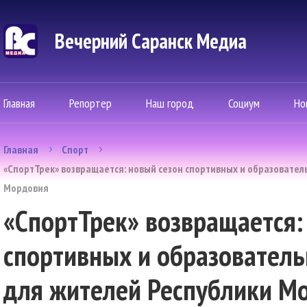
Вечерний Саранск Mедиа
Главная
Репортер
Наш город
Социум
Но
Главная
Спорт
«СпортТрек» возвращается: новый сезон спортивных и образовате
Мордовия
«СпортТрек» возвращается:
спортивных и образовател
для жителей Республики М