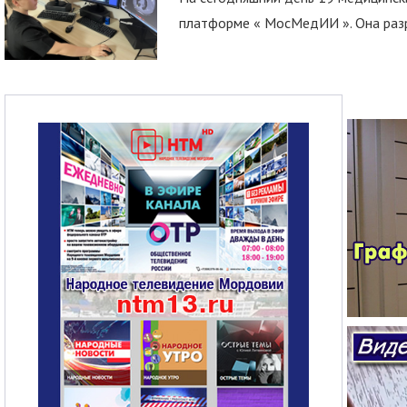
платформе « МосМедИИ ». Она разр