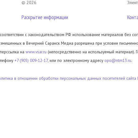
© 2026
Элект
Раскрытие информации
Конт
 соответствии с законодательством РФ использование материалов без сог
азмещенных в Вечерний Саранск Медиа разрешена при условии письменног
иперссылка на
www.vsar.ru
(непосредственно на используемый материал). 
елефону
+7 (905) 009-12-17
, или по электронному адресу
opo@ntm13.ru
.
олитика в отношении обработки персональных данных посетителей сайта