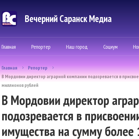
Вечерний Саранск Mедиа
Главная
Репортер
Наш город
Социум
Но
Главная
Репортер
В Мордовии директор аграрной компании подозревается в присвоен
миллионов рублей
В Мордовии директор агра
подозревается в присвоении
имущества на сумму более 