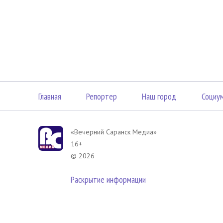
Главная
Репортер
Наш город
Социу
«Вечерний Саранск Mедиа»
16+
© 2026
Раскрытие информации
В соответствии с законодательством РФ использование материа
размещенных в Вечерний Саранск Медиа разрешена при условии