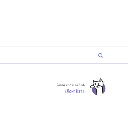
Создание сайта:
«Лонг Кэт»
твенность. Цитирование (целиком или частями) материалов
обязательное указание на источник цитирования -