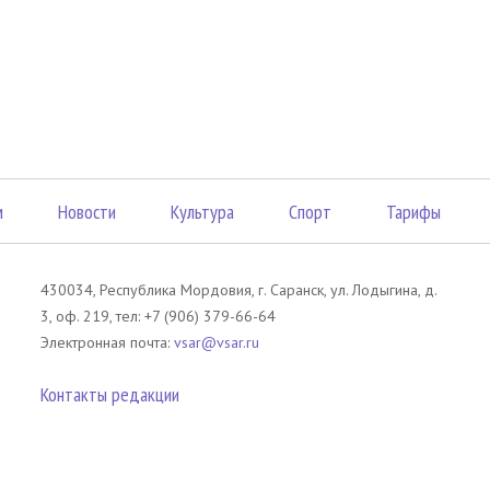
м
Новости
Культура
Спорт
Тарифы
430034, Республика Мордовия, г. Саранск, ул. Лодыгина, д.
3, оф. 219, тел: +7 (906) 379-66-64
Электронная почта:
vsar@vsar.ru
Контакты редакции
лов без согласия правообладателя является незаконным и влечет ответс
 письменного согласия правообладателя. При использовании материалов 