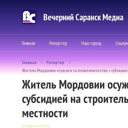
Вечерний Саранск Mедиа
Главная
Репортер
Наш город
Социу
Главная
Репортер
Житель Мордовии осужден за мошенничество с субсидией
Житель Мордовии осуж
субсидией на строитель
местности