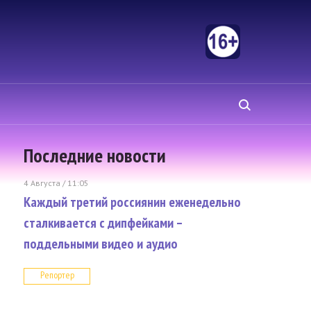
Последние новости
4 Августа / 11:05
Каждый третий россиянин еженедельно
сталкивается с дипфейками –
поддельными видео и аудио
Репортер