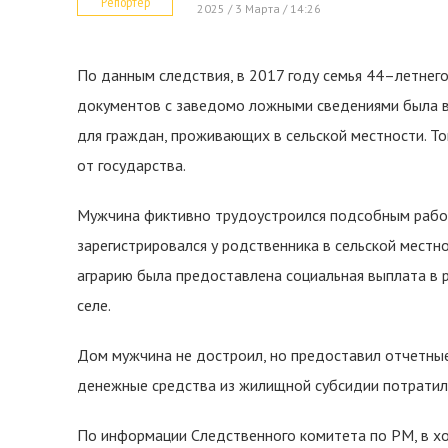
Репортер
2025 / 3 Марта / 14:26
По данным следствия, в 2017 году семья 44–летнег
документов с заведомо ложными сведениями была в
для граждан, проживающих в сельской местности. Т
от государства.
Мужчина фиктивно трудоустроился подсобным рабоч
зарегистрировался у родственника в сельской местн
аграрию была предоставлена социальная выплата в р
селе.
Дом мужчина не достроил, но предоставил отчетные
денежные средства из жилищной субсидии потратил
По информации Следственного комитета по РМ, в хо