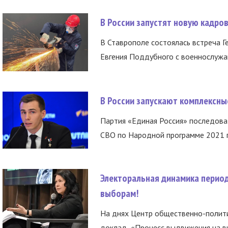
В России запустят новую кадро
В Ставрополе состоялась встреча Г
Евгения Поддубного с военнослужащ
В России запускают комплексн
Партия «Единая Россия» последов
СВО по Народной программе 2021 го
Электоральная динамика период
выборам!
На днях Центр общественно-полити
доклад «Процесс выдвижения на вы