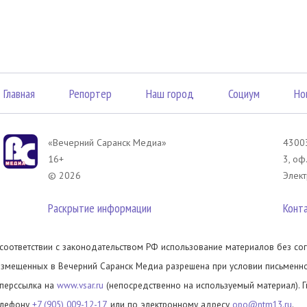
Главная
Репортер
Наш город
Социум
Но
«Вечерний Саранск Mедиа»
43003
16+
3, оф
© 2026
Элект
Раскрытие информации
Конт
 соответствии с законодательством РФ использование материалов без сог
азмещенных в Вечерний Саранск Медиа разрешена при условии письменног
иперссылка на
www.vsar.ru
(непосредственно на используемый материал). 
елефону
+7 (905) 009-12-17
, или по электронному адресу
opo@ntm13.ru
.