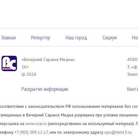
Главная
Репортер
Наш город
Социум
Но
«Вечерний Саранск Mедиа»
43003
16+
3, оф
© 2026
Элект
Раскрытие информации
Конт
 соответствии с законодательством РФ использование материалов без сог
азмещенных в Вечерний Саранск Медиа разрешена при условии письменног
иперссылка на
www.vsar.ru
(непосредственно на используемый материал). 
елефону
+7 (905) 009-12-17
, или по электронному адресу
opo@ntm13.ru
.