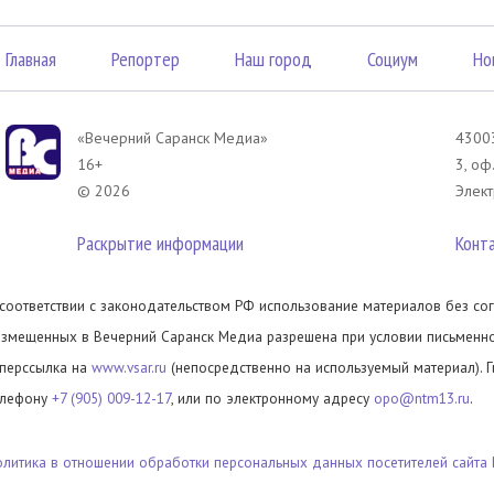
Главная
Репортер
Наш город
Социум
Но
«Вечерний Саранск Mедиа»
43003
16+
3, оф
© 2026
Элект
Раскрытие информации
Конт
 соответствии с законодательством РФ использование материалов без сог
азмещенных в Вечерний Саранск Медиа разрешена при условии письменног
иперссылка на
www.vsar.ru
(непосредственно на используемый материал). 
елефону
+7 (905) 009-12-17
, или по электронному адресу
opo@ntm13.ru
.
олитика в отношении обработки персональных данных посетителей сайта