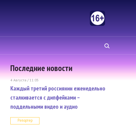
Последние новости
4 Августа / 11:05
Каждый третий россиянин еженедельно
сталкивается с дипфейками –
поддельными видео и аудио
Репортер