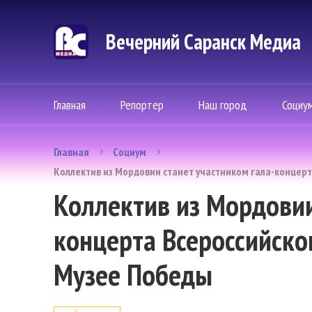
Вечерний Саранск Mедиа
Главная
Репортер
Наш город
Социу
Главная
Социум
Коллектив из Мордовии станет участником гала-концерт
Коллектив из Мордовии
концерта Всероссийско
Музее Победы