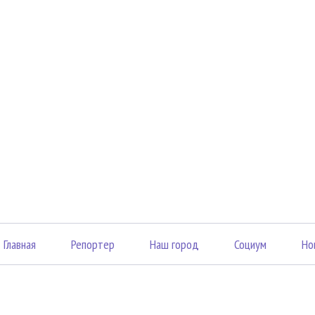
Главная
Репортер
Наш город
Социум
Но
«Вечерний Саранск Mедиа»
43003
16+
3, оф