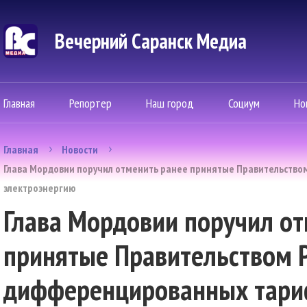
Вечерний Саранск Mедиа
Главная
Репортер
Наш город
Социум
Но
Главная
Новости
Глава Мордовии поручил отменить ранее принятые Правительств
электроэнергию
Глава Мордовии поручил от
принятые Правительством 
дифференцированных тари