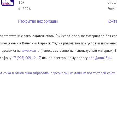
16+
3, оф
© 2026
Элект
Раскрытие информации
Конт
 соответствии с законодательством РФ использование материалов без сог
азмещенных в Вечерний Саранск Медиа разрешена при условии письменног
иперссылка на
www.vsar.ru
(непосредственно на используемый материал). 
елефону
+7 (905) 009-12-17
, или по электронному адресу
opo@ntm13.ru
.
олитика в отношении обработки персональных данных посетителей сайта