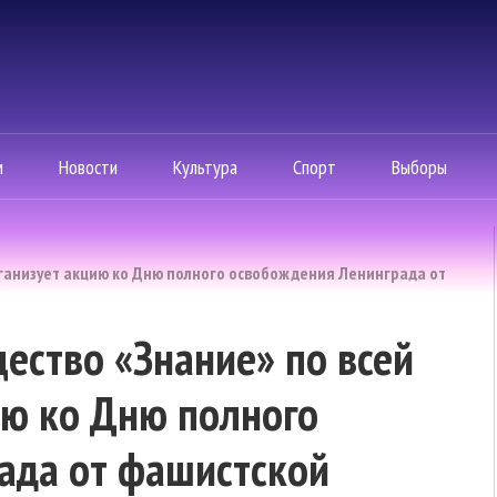
м
Новости
Культура
Спорт
Выборы
рганизует акцию ко Дню полного освобождения Ленинграда от
ество «Знание» по всей
ию ко Дню полного
ада от фашистской