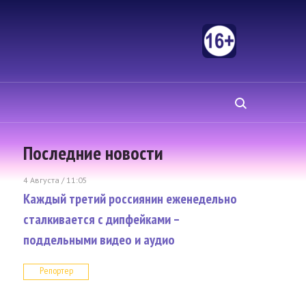
Последние новости
4 Августа / 11:05
Каждый третий россиянин еженедельно
сталкивается с дипфейками –
поддельными видео и аудио
Репортер