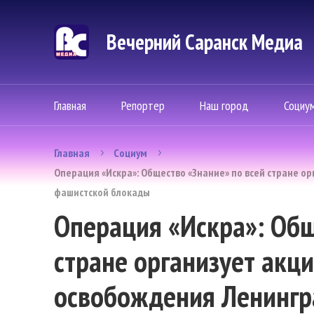
Вечерний Саранск Mедиа
Главная
Репортер
Наш город
Социу
Главная
Социум
Операция «Искра»: Общество «Знание» по всей стране о
фашистской блокады
Операция «Искра»: Общ
стране организует акц
освобождения Ленингр