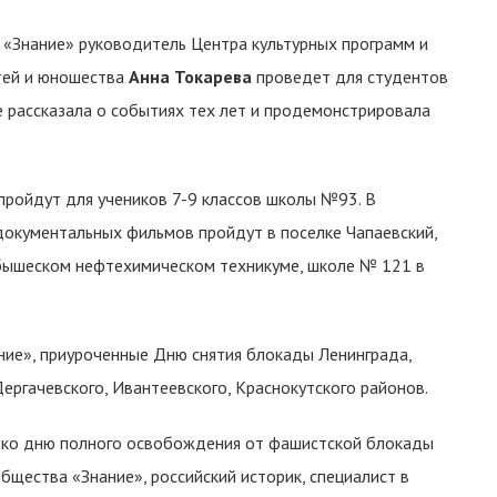
 «Знание» руководитель Центра культурных программ и
тей и юношества
Анна Токарева
проведет для студентов
е рассказала о событиях тех лет и продемонстрировала
пройдут для учеников 7-9 классов школы №93. В
документальных фильмов пройдут в поселке Чапаевский,
бышеском нефтехимическом техникуме, школе № 121 в
ие», приуроченные Дню снятия блокады Ленинграда,
ергачевского, Ивантеевского, Краснокутского районов.
я ко дню полного освобождения от фашистской блокады
бщества «Знание», российский историк, специалист в