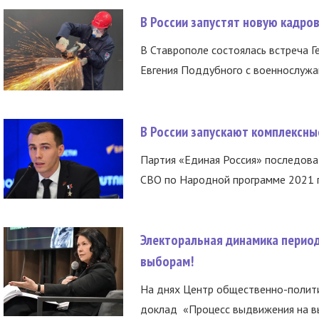
В России запустят новую кадро
В Ставрополе состоялась встреча Г
Евгения Поддубного с военнослужащ
В России запускают комплексн
Партия «Единая Россия» последов
СВО по Народной программе 2021 го
Электоральная динамика период
выборам!
На днях Центр общественно-полити
доклад «Процесс выдвижения на вы