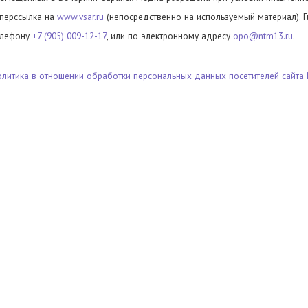
иперссылка на
www.vsar.ru
(непосредственно на используемый материал). 
елефону
+7 (905) 009-12-17
, или по электронному адресу
opo@ntm13.ru
.
олитика в отношении обработки персональных данных посетителей сайта