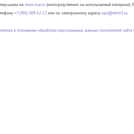
иперссылка на
www.vsar.ru
(непосредственно на используемый материал). 
елефону
+7 (905) 009-12-17
, или по электронному адресу
opo@ntm13.ru
.
олитика в отношении обработки персональных данных посетителей сайта